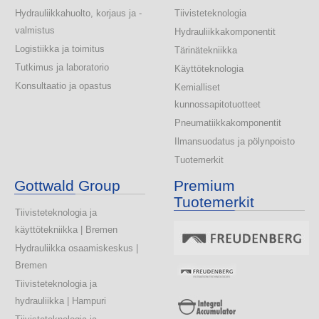
Hydrauliikkahuolto, korjaus ja -
Tiivisteteknologia
valmistus
Hydrauliikkakomponentit
Logistiikka ja toimitus
Tärinätekniikka
Tutkimus ja laboratorio
Käyttöteknologia
Konsultaatio ja opastus
Kemialliset
kunnossapitotuotteet
Pneumatiikkakomponentit
Ilmansuodatus ja pölynpoisto
Tuotemerkit
Gottwald Group
Premium
Tuotemerkit
Tiivisteteknologia ja
käyttötekniikka | Bremen
Hydrauliikka osaamiskeskus |
Bremen
Tiivisteteknologia ja
hydrauliikka | Hampuri