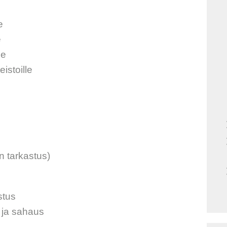
e
e
le
eistoille
n tarkastus)
stus
s ja sahaus