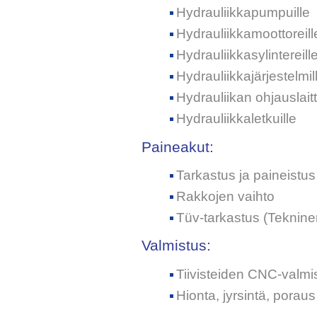
Hydrauliikkapumpuille
Hydrauliikkamoottoreill
Hydrauliikkasylintereill
Hydrauliikkajärjestelmil
Hydrauliikan ohjauslaitt
Hydrauliikkaletkuille
Paineakut:
Tarkastus ja paineistus
Rakkojen vaihto
Tüv-tarkastus (Teknine
Valmistus:
Tiivisteiden CNC-valmi
Hionta, jyrsintä, porau