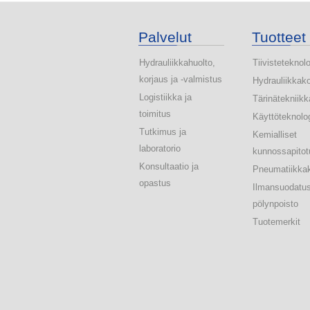
Palvelut
Tuotteet
Hydrauliikkahuolto,
Tiivisteteknol
korjaus ja -valmistus
Hydrauliikkak
Logistiikka ja
Tärinätekniikk
toimitus
Käyttöteknolo
Tutkimus ja
Kemialliset
laboratorio
kunnossapitot
Konsultaatio ja
Pneumatiikka
opastus
Ilmansuodatus
pölynpoisto
Tuotemerkit