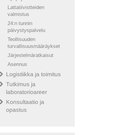
Lattatiivistteiden
valmistus
24:n tunnin
päivystyspalvelu
Teollisuuden
turvallisuusmääräykset
Järjestelmäratkaisut
Asennus
Logistiikka ja toimitus
Tutkimus ja
laboratorioareer
Konsultaatio ja
opastus