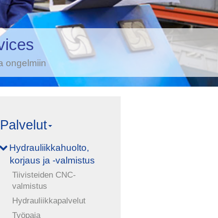
vices
a ongelmiin
Palvelut
Hydrauliikkahuolto,
korjaus ja -valmistus
Tiivisteiden CNC-
valmistus
Hydrauliikkapalvelut
Työpaja