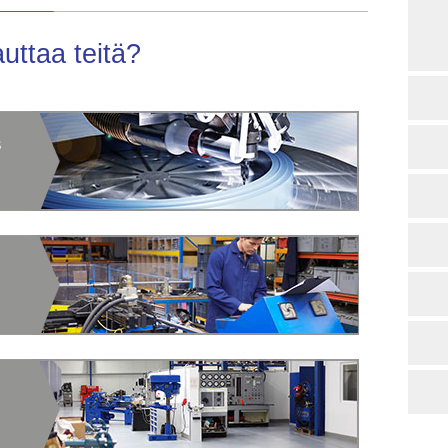
ttaa teitä?
s