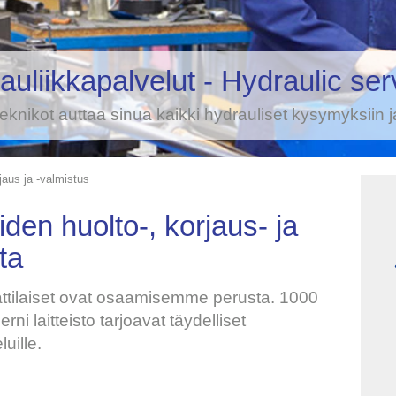
auliikkapalvelut - Hydraulic ser
eknikot auttaa sinua kaikki hydrauliset kysymyksiin j
jaus ja -valmistus
iden huolto-, korjaus- ja
ta
ttilaiset ovat osaamisemme perusta. 1000
rni laitteisto tarjoavat täydelliset
uille.