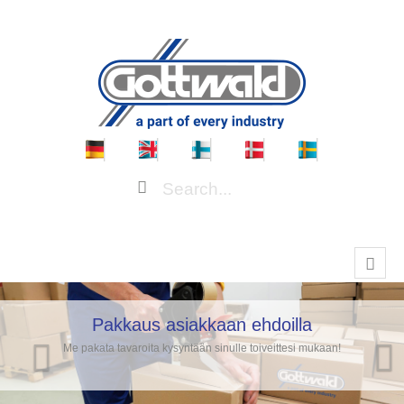
Pakkaus asiakkaan ehdoilla
Me pakata tavaroita kysyntään sinulle toiveittesi mukaan!