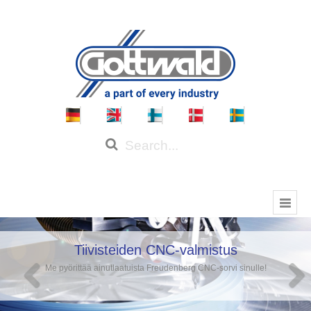
Tiivisteiden CNC-valmistus
Me pyörittää ainutlaatuista Freudenberg CNC-sorvi sinulle!