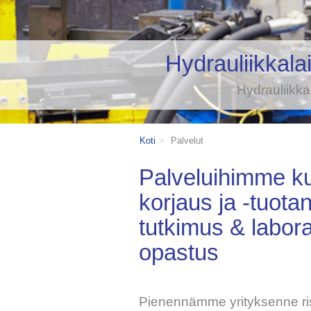
Hydrauliikkalai
Hydrauliikk
Koti
Palvelut
Palveluihimme ku
korjaus ja -tuotan
tutkimus & labora
opastus
Pienennämme yrityksenne ri