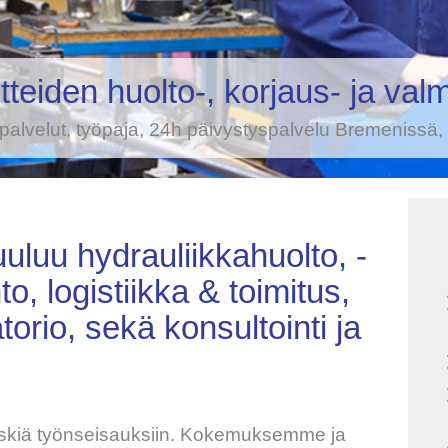
tteiden huolto-, korjaus- ja val
apalvelut, työpaja, 24h päivystyspalvelu Bremenissä
uluu hydrauliikkahuolto, -
to, logistiikka & toimitus,
torio, sekä konsultointi ja
skiä työnseisauksiin. Kokemuksemme ja