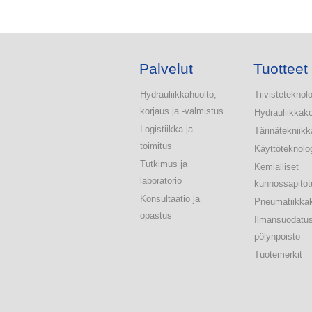
Palvelut
Tuotteet
Hydrauliikkahuolto,
Tiivisteteknol
korjaus ja -valmistus
Hydrauliikkak
Logistiikka ja
Tärinätekniikk
toimitus
Käyttöteknolo
Tutkimus ja
Kemialliset
laboratorio
kunnossapitot
Konsultaatio ja
Pneumatiikka
opastus
Ilmansuodatus
pölynpoisto
Tuotemerkit