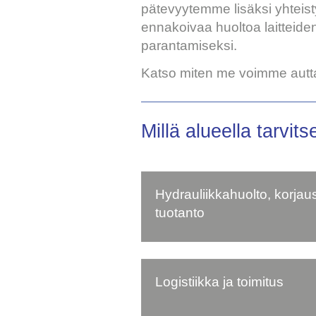
pätevyytemme lisäksi yhteis
ennakoivaa huoltoa laitteid
parantamiseksi.
Katso miten me voimme autta
Millä alueella tarv
Hydrauliikkahuolto, korjaus
tuotanto
Logistiikka ja toimitus