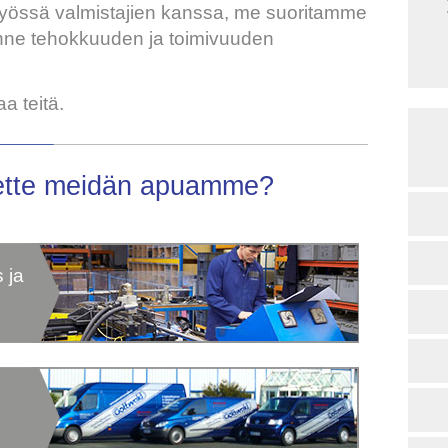
työssä valmistajien kanssa, me suoritamme
enne tehokkuuden ja toimivuuden
a teitä.
itsette meidän apuamme?
 ja