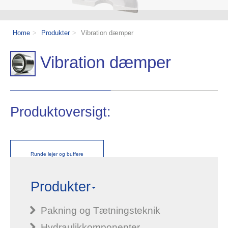
Home
Produkter
Vibration dæmper
Vibration dæmper
Produktoversigt:
Runde lejer og buffere
Produkter
Ultrabøsninger
Pakning og Tætningsteknik
Ande vibrationsdæmper
Hydraulikkomponenter