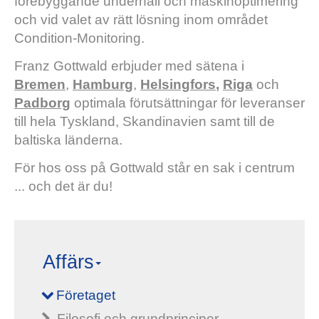
förebyggande underhåll och maskinoptimering
och vid valet av rätt lösning inom området
Condition-Monitoring.
Franz Gottwald erbjuder med sätena i
Bremen
,
Hamburg
,
Helsingfors
,
Riga
och
Padborg
optimala förutsättningar för leveranser
till hela Tyskland, Skandinavien samt till de
baltiska länderna.
För hos oss på Gottwald står en sak i centrum
... och det är du!
Affärs
Företaget
Filosofi och grundprinciper